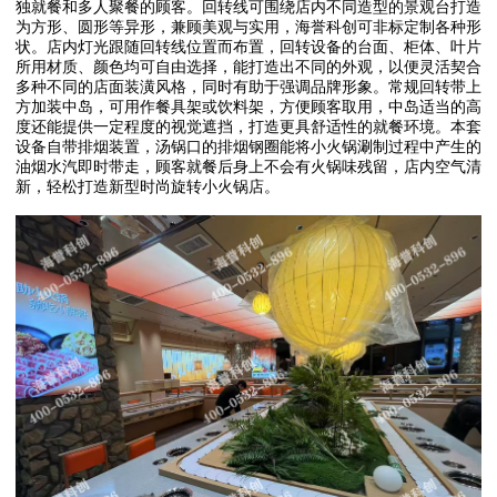
独就餐和多人聚餐的顾客。回转线可围绕店内不同造型的景观台打造
为方形、圆形等异形，兼顾美观与实用，海誉科创可非标定制各种形
状。店内灯光跟随回转线位置而布置，回转设备的台面、柜体、叶片
所用材质、颜色均可自由选择，能打造出不同的外观，以便灵活契合
多种不同的店面装潢风格，同时有助于强调品牌形象。常规回转带上
方加装中岛，可用作餐具架或饮料架，方便顾客取用，中岛适当的高
度还能提供一定程度的视觉遮挡，打造更具舒适性的就餐环境。本套
设备自带排烟装置，汤锅口的排烟钢圈能将小火锅涮制过程中产生的
油烟水汽即时带走，顾客就餐后身上不会有火锅味残留，店内空气清
新，轻松打造新型时尚旋转小火锅店。