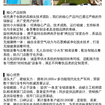
▌ 核心产品矩阵
依托勇于创新的高精尖技术团队，我们的核心产品均已通过严格的市
场验证，并广受用户好评：
旋转小火锅设备： 经典核心产品。技术成熟、运行稳健，支持标准
化与非标定制，备受餐饮创业者及连锁品牌的青睐。
旋转烤肉设备： 携手旋转自助烤肉开创者“烤拉拉”深度合作，系该品
类设备的行业首发厂家。
无烟涮烤一体： 融合全新空气动力与石墨烯碳净化脱水技术，打造
无烟健康就餐环境。
智能送餐与点餐系统：无人自动化“小火车”精准送餐，配合智能点餐
系统，助力门店数字化升级。
多元化回转设备： 涵盖带供水系统的智能回转寿司线、适配南方饮
食习惯的“转转热卤”设备等，满足不同餐饮品类的定制需求。
▌ 核心优势
源头大厂，硬核实力： 拥有20,000㎡多功能现代化生产车间，荣获
数十项行业专利与权威质量认证。
全链赋能，不止于设备： 提供“一条龙”全链路服务。由硕士工程师团
队精准测算门店动线，显著提升坪效；同步提供品牌设计、营销推广
及供应链整合，筑牢门店运营基础。
头部背书，口碑认证： 累计服务客户超20,000家，是龍歌、喜家、
蛮涮、烤拉拉等知名连锁品牌的指定合作方，为其提供标准制定的专