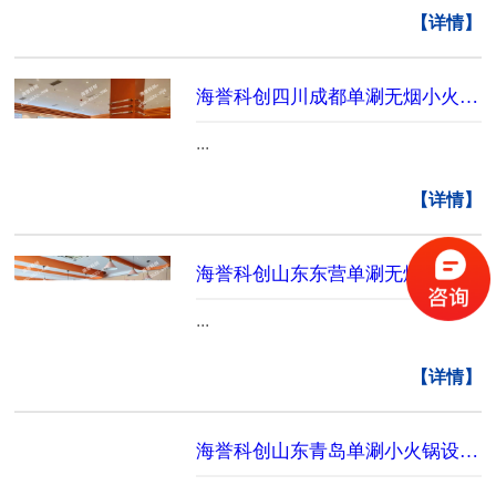
【详情】
海誉科创四川成都单涮无烟小火锅设备安装完成
...
【详情】
海誉科创山东东营单涮无烟小火锅设备安装完成
...
【详情】
海誉科创山东青岛单涮小火锅设备安装完成